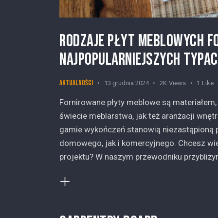
RODZAJE PŁYT MEBLOWYCH F
NAJPOPULARNIEJSZYCH TYPA
Aktualności
13 grudnia 2024
2K
Views
1
Like
Fornirowane płyty meblowe są materiałem,
świecie meblarstwa, jak też aranżacji wnętr
gamie wykończeń stanowią niezastąpioną 
domowego, jak i komercyjnego. Chcesz wied
projektu? W naszym przewodniku przybliży