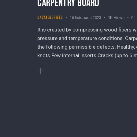
CARPENTRY BOARD
Uncategorized
16 listopada 2023
1K
Views
0
L
It is created by compressing wood fibers w
pressure and temperature conditions. Carpen
the following permissible defects: Healthy,
knots Few internal inserts Cracks (up to 6 